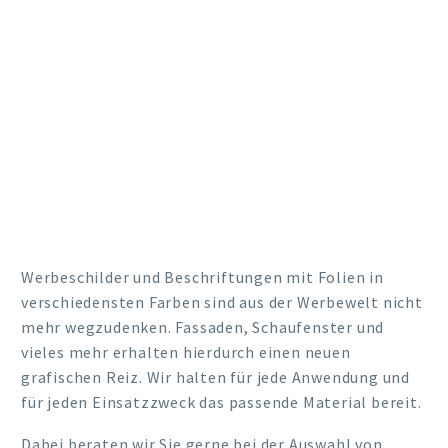
VOM KLEINFORMAT BIS HIN ZUR
KOMPLETTEN
FASSADENBEKLEBUNG, VOM
EINFACHEN FOLIENPLOT BIS HIN
ZUM AUFWENDIGEN DRUCKMOTIV.
Werbeschilder und Beschriftungen mit Folien in
verschiedensten Farben sind aus der Werbewelt nicht
mehr wegzudenken. Fassaden, Schaufenster und
vieles mehr erhalten hierdurch einen neuen
grafischen Reiz. Wir halten für jede Anwendung und
für jeden Einsatzzweck das passende Material bereit.
Dabei beraten wir Sie gerne bei der Auswahl von